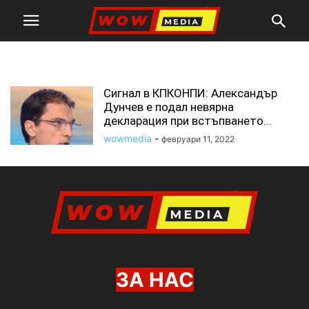
ПП „Продължаваме промяната“
Сигнал в КПКОНПИ: Александър
Дунчев е подал невярна
декларация при встъпването...
wowmedia
-
февруари 11, 2022
ЗА НАС