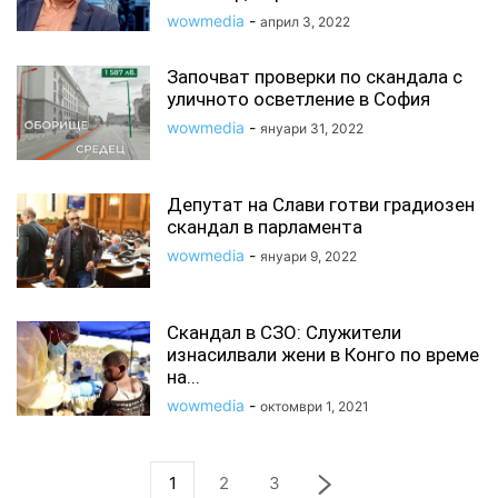
wowmedia
-
април 3, 2022
Започват проверки по скандала с
уличното осветление в София
wowmedia
-
януари 31, 2022
Депутат на Слави готви градиозен
скандал в парламента
wowmedia
-
януари 9, 2022
Скандал в СЗО: Служители
изнасилвали жени в Конго по време
на...
wowmedia
-
октомври 1, 2021
1
2
3