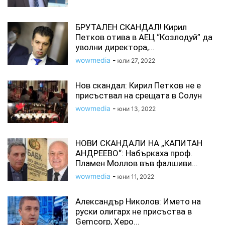
БРУТАЛЕН СКАНДАЛ! Кирил
Петков отива в АЕЦ “Козлодуй” да
уволни директора,...
wowmedia
-
юли 27, 2022
Нов скандал: Кирил Петков не е
присъствал на срещата в Солун
wowmedia
-
юни 13, 2022
НОВИ СКАНДАЛИ НА „КАПИТАН
АНДРЕЕВО“: Набъркаха проф.
Пламен Моллов във фалшиви...
wowmedia
-
юни 11, 2022
Александър Николов: Името на
руски олигарх не присъства в
Gemcorp, Херо...