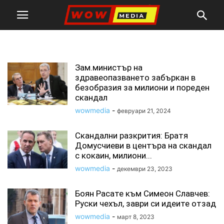
скандал
Зам.министър на
здравеопазването забъркан в
безобразия за милиони и пореден
скандал
wowmedia
-
февруари 21, 2024
Скандални разкрития: Братя
Домусчиеви в центъра на скандал
с кокаин, милиони...
wowmedia
-
декември 23, 2023
Боян Расате към Симеон Славчев:
Руски чехъл, заври си идеите отзад
wowmedia
-
март 8, 2023