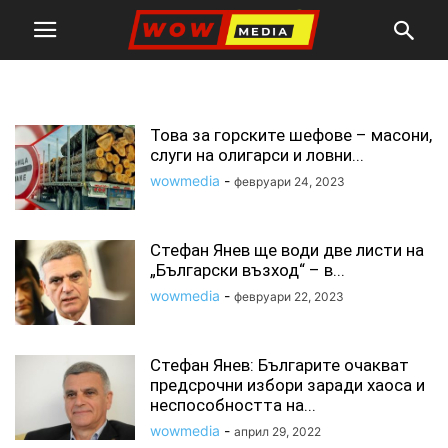
стефан янев
Това за горските шефове – масони,
слуги на олигарси и ловни...
wowmedia
-
февруари 24, 2023
Стефан Янев ще води две листи на
„Български възход“ – в...
wowmedia
-
февруари 22, 2023
Стефан Янев: Българите очакват
предсрочни избори заради хаоса и
неспособността на...
wowmedia
-
април 29, 2022