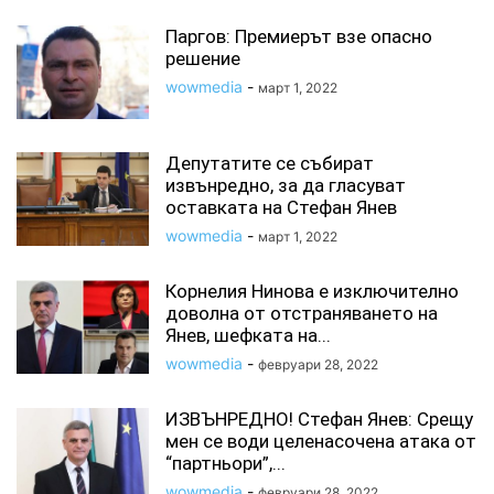
Паргов: Премиерът взе опасно
решение
wowmedia
-
март 1, 2022
Депутатите се събират
извънредно, за да гласуват
оставката на Стефан Янев
wowmedia
-
март 1, 2022
Корнелия Нинова е изключително
доволна от отстраняването на
Янев, шефката на...
wowmedia
-
февруари 28, 2022
ИЗВЪНРЕДНО! Стефан Янев: Срещу
мен се води целенасочена атака от
“партньори”,...
wowmedia
-
февруари 28, 2022