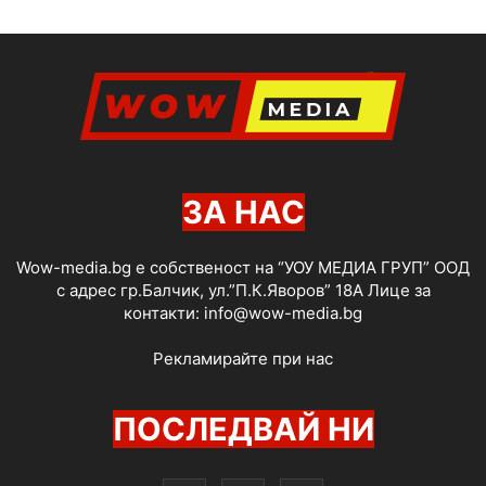
ЗА НАС
Wow-media.bg е собственост на “УОУ МЕДИА ГРУП” ООД
с адрес гр.Балчик, ул.”П.К.Яворов” 18А Лице за
контакти:
info@wow-media.bg
Рекламирайте при нас
ПОСЛЕДВАЙ НИ