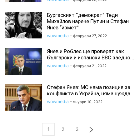
Бургаският “демократ” Теди
Михайлов нарече Путин и Стефан
Янев “измет”
wowmedia
-
февруари 27, 2022
Янев и Роблес ще проверят как
български и испански ВВС заедно...
wowmedia
-
февруари 21, 2022
Стефан Янев: МС няма позиция за
конфликта в Украйна, няма нужда...
wowmedia
-
януари 10, 2022
1
2
3