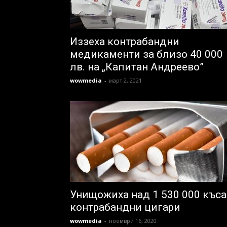
Иззеха контрабандни
медикаменти за близо 40 000
лв. на „Капитан Андреево”
wowmedia
-
март 2, 2021
Унищожиха над 1 530 000 къса
контрабандни цигари
wowmedia
-
ноември 16, 2020