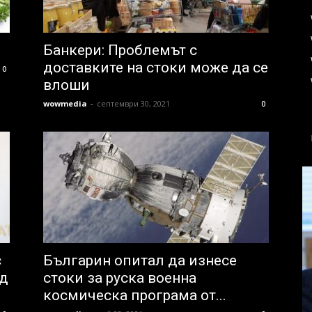
Банкери: Проблемът с
доставките на стоки може да се
0
влоши
wowmedia
-
септември 30, 2021
0
с
Българин опитал да изнесе
ад
стоки за руска военна
космическа програма от...