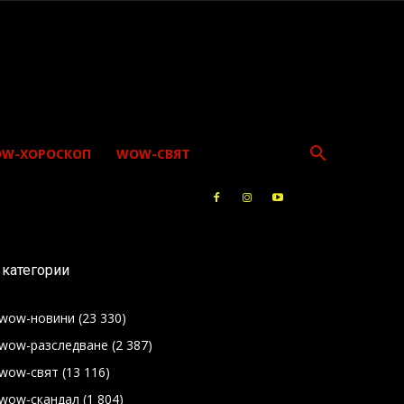
W-ХОРОСКОП
WOW-СВЯТ
категории
wow-новини
(23 330)
wow-разследване
(2 387)
wow-свят
(13 116)
wow-скандал
(1 804)