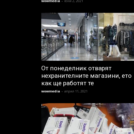
wowmedia
-
юни 2, 2021
От понеделник отварят
нехранителните магазини, ето
как ще работят те
wowmedia
-
април 11, 2021