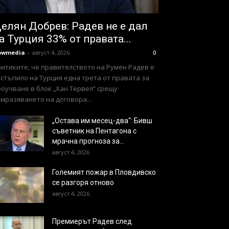
елян Добрев: Радев не е дал
а Турция 33% от правата...
owmedia
-
август 4, 2026
0
ритиките, че правителството на Румен Радев е
стъпило на Турция една трета от правата за
оучване в блок „Хан Тервел“ срещу
мразяването на договора...
„Остава им месец-два“: Бивш
съветник на Пентагона с
мрачна прогноза за...
август 4, 2026
Големият пожар в Пловдивско
се разгоря отново
август 4, 2026
Премиерът Радев след