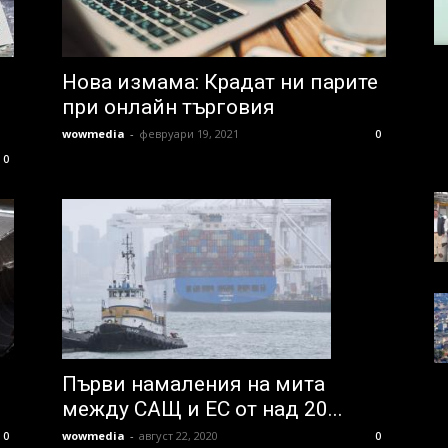
Нова измама: Крадат ни парите
при онлайн търговия
wowmedia
-
февруари 19, 2021
0
0
Първи намаления на мита
между САЩ и ЕС от над 20...
wowmedia
-
август 22, 2020
0
0