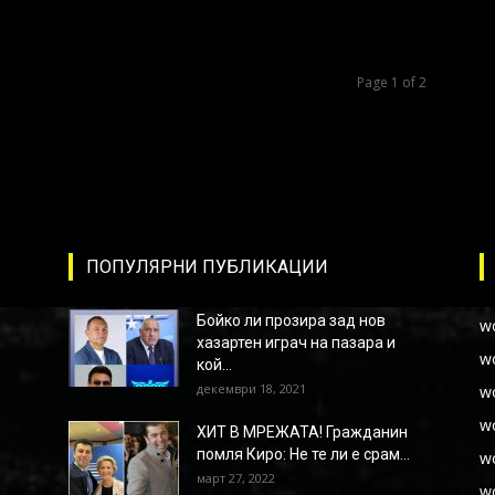
Page 1 of 2
ПОПУЛЯРНИ ПУБЛИКАЦИИ
Бойко ли прозира зад нов
w
хазартен играч на пазара и
w
кой...
декември 18, 2021
w
w
ХИТ В МРЕЖАТА! Гражданин
помля Киро: Не те ли е срам...
w
март 27, 2022
w