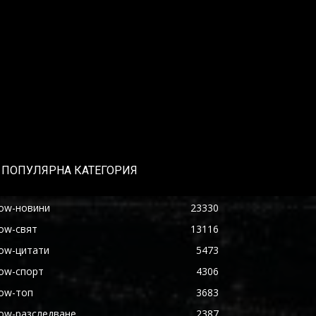
ПОПУЛЯРНА КАТЕГОРИЯ
ow-новини
23330
ow-свят
13116
ow-цитати
5473
ow-спорт
4306
ow-топ
3683
ow-разследване
2387