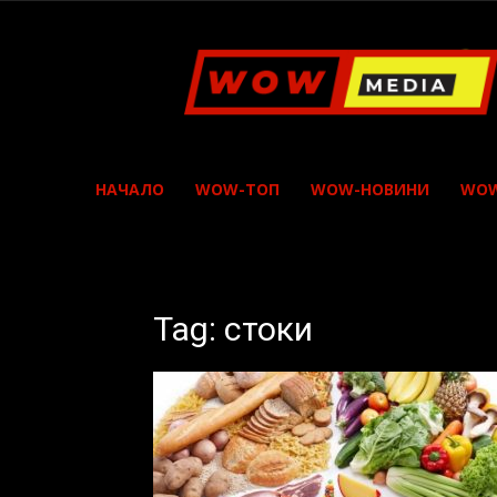
WOW
Media
НАЧАЛО
WOW-ТОП
WOW-НОВИНИ
WOW
Tag: стоки