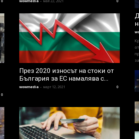
wowmedia
-
май 22, 2021
0
0
Д
н
w
К
от
пр
за
През 2020 износът на стоки от
България за ЕС намалява с...
wowmedia
-
март 12, 2021
0
0