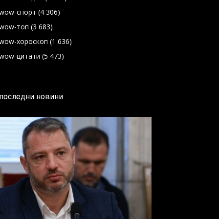
wow-спорт
(4 306)
wow-топ
(3 683)
wow-хороскоп
(1 636)
wow-цитати
(5 473)
последни новини