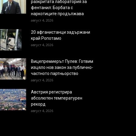
разкритата лаборатория за
фентанил: Борбата с
наркотиците продължава
август 4, 2026
20 афганистанци задържани
край Ропотамо
август 4, 2026
Вицепремиерът Пулев: Готвим
изцяло нов закон за публично-
частното партньорство
август 4, 2026
Австрия регистрира
абсолютен температурен
рекорд
август 4, 2026