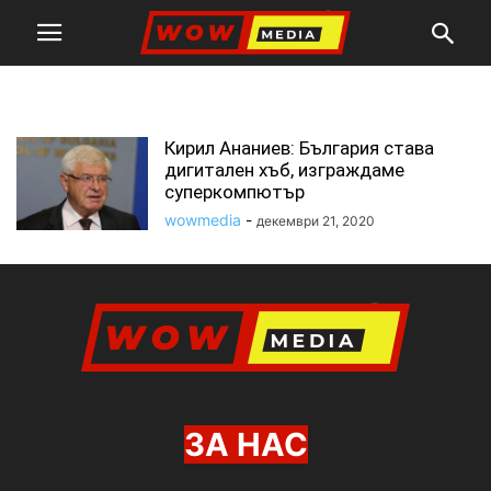
суперкомпютър
Кирил Ананиев: България става
дигитален хъб, изграждаме
суперкомпютър
wowmedia
-
декември 21, 2020
ЗА НАС