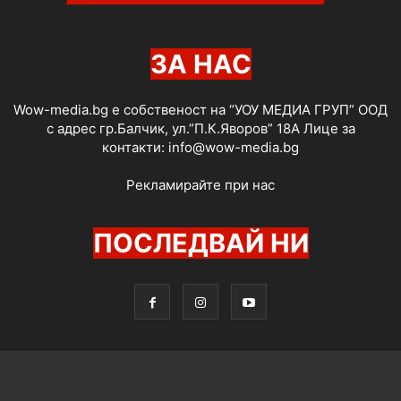
ЗА НАС
Wow-media.bg е собственост на “УОУ МЕДИА ГРУП” ООД
с адрес гр.Балчик, ул.”П.К.Яворов” 18А Лице за
контакти:
info@wow-media.bg
Рекламирайте при нас
ПОСЛЕДВАЙ НИ