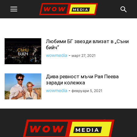
съни бийч
Любими БГ звезди влизат в „Съни
бийч“
wowmedia
-
март 27, 2021
Дива ревност мъчи Рая Пеева
заради колежка
wowmedia
-
февруари 5, 2021