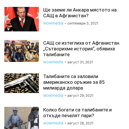
Ще заеме ли Анкара мястото на
САЩ в Афганистан?
wowmedia
-
септември 3, 2021
САЩ се изтеглиха от Афганистан.
„Сътворихме история“, обявиха
талибаните
wowmedia
-
август 31, 2021
Талибаните са заловили
американско оръжие за 85
милиарда долара
wowmedia
-
август 29, 2021
Колко богати са талибаните и
откъде печелят пари?
wowmedia
-
август 28, 2021