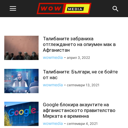
талибани
Талибаните забраниха
отглеждането на опиумен мак в
Афганистан
wowmedia
-
април 3, 2022
Талибаните: Българи, не се бойте
от нас
wowmedia
-
септември 13, 2021
Google блокира акаунтите на
афганистанското правителство
Мярката е временна
wowmedia
-
септември 4, 2021