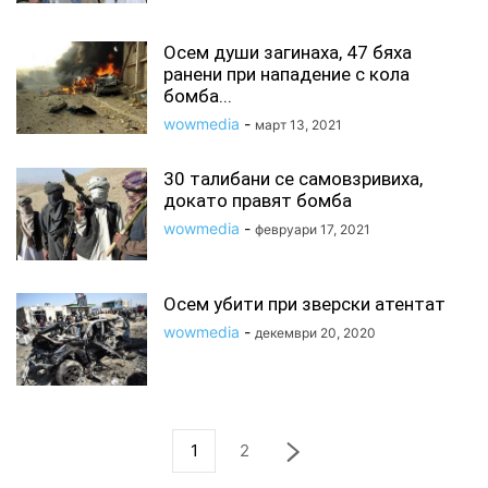
Осем души загинаха, 47 бяха
ранени при нападение с кола
бомба...
wowmedia
-
март 13, 2021
30 талибани се самовзривиха,
докато правят бомба
wowmedia
-
февруари 17, 2021
Осем убити при зверски атентат
wowmedia
-
декември 20, 2020
1
2