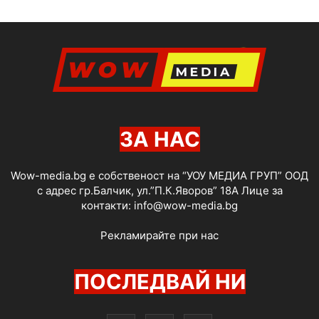
ЗА НАС
Wow-media.bg е собственост на “УОУ МЕДИА ГРУП” ООД
с адрес гр.Балчик, ул.”П.К.Яворов” 18А Лице за
контакти:
info@wow-media.bg
Рекламирайте при нас
ПОСЛЕДВАЙ НИ