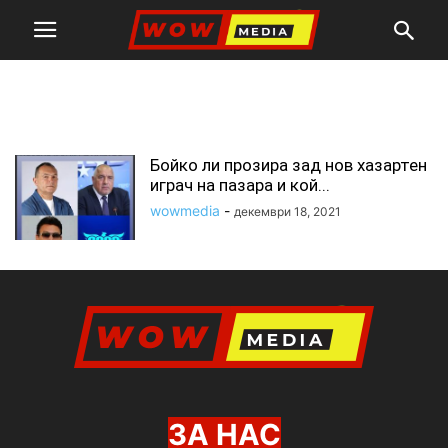
ТОП БЕТ ООД. А сайтът е
8888.bg.
Бойко ли прозира зад нов хазартен
играч на пазара и кой...
wowmedia
-
декември 18, 2021
ЗА НАС