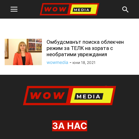
уреждания
Омбудсманът поиска облекчен
режим за ТЕЛК на хората с
необратими увреждания
wowmedia
-
юни 18, 2021
ЗА НАС