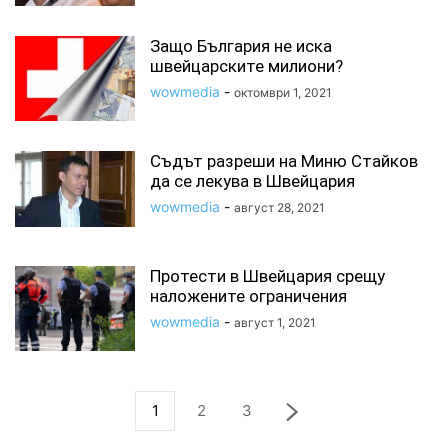
Защо България не иска
швейцарските милиони?
wowmedia
-
октомври 1, 2021
Съдът разреши на Миню Стайков
да се лекува в Швейцария
wowmedia
-
август 28, 2021
Протести в Швейцария срещу
наложените ограничения
wowmedia
-
август 1, 2021
1
2
3