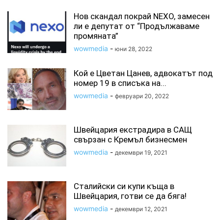
Нов скандал покрай NEXO, замесен
ли е депутат от “Продължаваме
промяната”
wowmedia
-
юни 28, 2022
Кой е Цветан Цанев, адвокатът под
номер 19 в списъка на...
wowmedia
-
февруари 20, 2022
Швейцария екстрадира в САЩ
свързан с Кремъл бизнесмен
wowmedia
-
декември 19, 2021
Сталийски си купи къща в
Швейцария, готви се да бяга!
wowmedia
-
декември 12, 2021