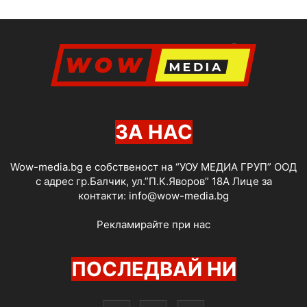
ЗА НАС
Wow-media.bg е собственост на “УОУ МЕДИА ГРУП” ООД
с адрес гр.Балчик, ул.”П.К.Яворов” 18А Лице за
контакти:
info@wow-media.bg
Рекламирайте при нас
ПОСЛЕДВАЙ НИ