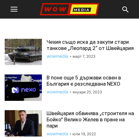
швейцария
Чехия също иска да закупи стари
танкове „Леопард 2“ от Швейцария
wowmedia
-
март 7, 2023
В поне още 5 държави освен в
България е разследвана NEXO
wowmedia
-
януари 25, 2023
Швейцария обвинява „строителя на
Бойко” Велико Желев в пране на
пари
wowmedia
-
юли 19, 2022