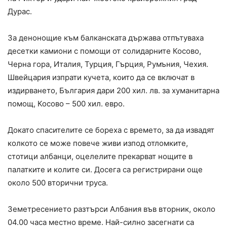
Дурас.
За денонощие към балканската държава отпътуваха
десетки камиони с помощи от солидарните Косово,
Черна гора, Италия, Турция, Гърция, Румъния, Чехия.
Швейцария изпрати кучета, които да се включат в
издирването, България дари 200 хил. лв. за хуманитарна
помощ, Косово – 500 хил. евро.
Докато спасителите се бореха с времето, за да извадят
колкото се може повече живи изпод отломките,
стотици албанци, оцелелите прекарват нощите в
палатките и колите си. Досега са регистрирани още
около 500 вторични труса.
Земетресението разтърси Албания във вторник, около
04.00 часа местно време. Най-силно засегнати са