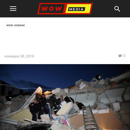
wow-новини
35 жертви на
земетресението в Албания
0
ноември 28, 2019