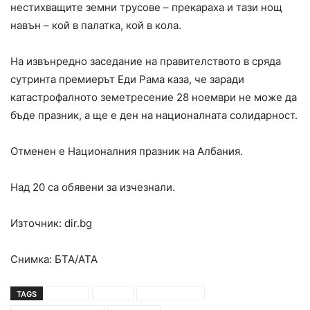
нестихващите земни трусове – прекараха и тази нощ
навън – кой в палатка, кой в кола.
На извънредно заседание на правителството в сряда
сутринта премиерът Еди Рама каза, че заради
катастрофалното земетресение 28 ноември не може да
бъде празник, а ще е ден на националната солидарност.
Отменен е Националния празник на Албания.
Над 20 са обявени за изчезнали.
Източник: dir.bg
Снимка: БТА/АТА
TAGS
албания
жертви
земетресение