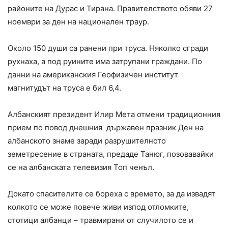
районите на Дурас и Тирана. Правителството обяви 27
ноември за ден на национален траур.
Около 150 души са ранени при труса. Няколко сгради
рухнаха, а под руините има затрупани граждани. По
данни на американския Геофизичен институт
магнитудът на труса е бил 6,4.
Албанският президент Илир Мета отмени традиционния
прием по повод днешния държавен празник Ден на
албанското знаме заради разрушителното
земетресение в страната, предаде Танюг, позовавайки
се на албанската телевизия Топ ченъл.
Докато спасителите се бореха с времето, за да извадят
колкото се може повече живи изпод отломките,
стотици албанци – травмирани от случилото се и