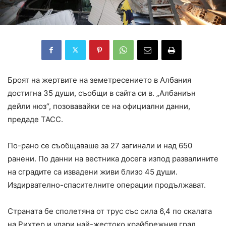
Броят на жертвите на земетресението в Албания
достигна 35 души, съобщи в сайта си в. „Албаниън
дейли нюз“, позовавайки се на официални данни,
предаде ТАСС.
По-рано се съобщаваше за 27 загинали и над 650
ранени. По данни на вестника досега изпод развалините
на сградите са извадени живи близо 45 души.
Издирвателно-спасителните операции продължават.
Странaта бе сполетяна от трус със сила 6,4 по скалата
на Рихтер и удари най-жестоко крайбрежния град