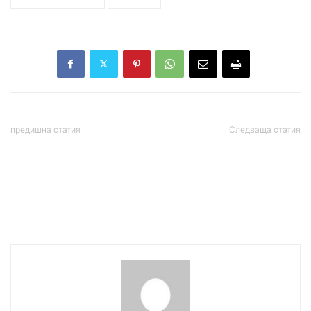
национална трагедия
спасители
предишна статия
Следваща статия
България се прощава със
Китай заплаши САЩ с
Стефан Данаилов на 2
ответни мерки заради
декември
закона в подкрепа на
продемократичните
протести в Хонконг