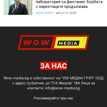
лаборатория за фентанил: Борбата
с наркотиците продължава
wowmedia
-
август 4, 2026
ЗА НАС
Wow-media.bg е собственост на “УОУ МЕДИА ГРУП” ООД
с адрес гр.Балчик, ул.”П.К.Яворов” 18А Лице за
контакти:
info@wow-media.bg
Рекламирайте при нас