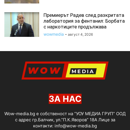
Премиерът Радев след разкритата
лаборатория за фентанил: Борбата
с наркотиците продължава
wowmedia
-
август 4, 2026
ЗА НАС
Wow-media.bg е собственост на “УОУ МЕДИА ГРУП” ООД
с адрес гр.Балчик, ул.”П.К.Яворов” 18А Лице за
контакти:
info@wow-media.bg