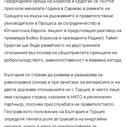
Предходната среща на Борисов и Ердоган се състоя
през юли миналата година в Сараево в рамките на
Срещата на върха на държавните и правителствени
ръководители в Процеса за сътрудничество в
Югоизточна Европа. Акцент в предстоящия разговор на
премиера Бойко Борисов и президента Реджеп Тайип
Ердоган ще бъде развитието на двустранните
отношения въз основа на общоприетите принципи на
добросъседството, равнопоставеност и взаимна изгода.
България се стреми да развива и разширява на
равноправна основа и при зачитане на интересите и на
двете държави отношенията си с Турция, в чието лице
има съседна страна, съюзник в НАТО и регионален
партньор, посочва пресслужбата на правителството.
Географското положение на България и Турция
определя тяхната роля за транзита на енергийни
ресурси, което е една от предпоставките за