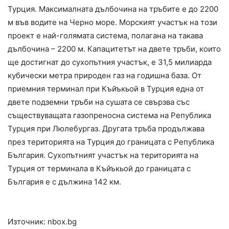
Турция. Максималната дълбочина на тръбите е до 2200
м във водите на Черно море. Морският участък на този
проект е най-голямата система, полагана на такава
дълбочина – 2200 м. Капацитетът на двете тръби, които
ще достигнат до сухопътния участък, е 31,5 милиарда
кубически метра природен газ на годишна база. От
приемния терминал при Къйъкьой в Турция една от
двете подземни тръби на сушата се свързва със
съществуващата газопреносна система на Република
Турция при Люлебургаз. Другата тръба продължава
през територията на Турция до границата с Република
България. Сухопътният участък на територията на
Турция от терминала в Къйъкьой до границата с
България е с дължина 142 км.
Източник: nbox.bg