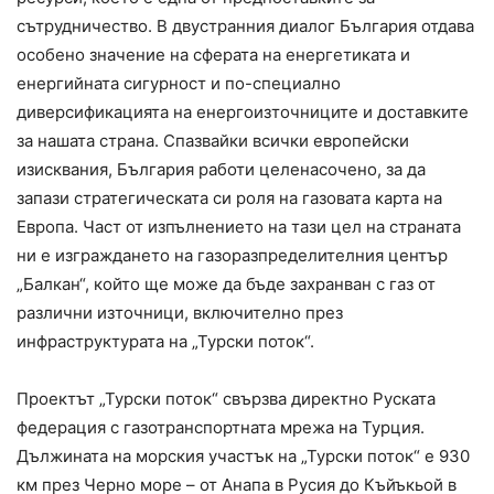
сътрудничество. В двустранния диалог България отдава
особено значение на сферата на енергетиката и
енергийната сигурност и по-специално
диверсификацията на енергоизточниците и доставките
за нашата страна. Спазвайки всички европейски
изисквания, България работи целенасочено, за да
запази стратегическата си роля на газовата карта на
Европа. Част от изпълнението на тази цел на страната
ни е изграждането на газоразпределителния център
„Балкан“, който ще може да бъде захранван с газ от
различни източници, включително през
инфраструктурата на „Турски поток“.
Проектът „Турски поток“ свързва директно Руската
федерация с газотранспортната мрежа на Турция.
Дължината на морския участък на „Турски поток“ е 930
км през Черно море – от Анапа в Русия до Къйъкьой в