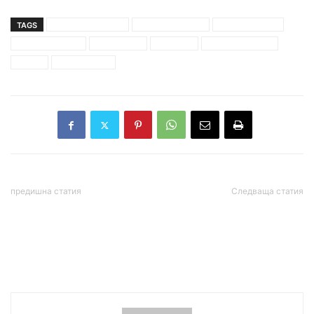
TAGS
александър вучич
балкански поток
бойко борисов
владимир путин
газопровод
истанбул
реджеп ердоган
среща
турски поток
предишна статия
Следваща статия
Борисов: Само мирът
Соломон Паси: Касем
може да реши
Солеймани е като Дарт
проблемите в Близкия
Вейдър, той стои зад
Изток
атентата в Сарафово