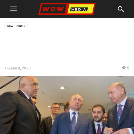
wow-новини
Борисов, Путин, Ердоган и
Вучич се срещнаха в
Истанбул
0
януари 8, 2020