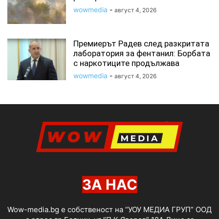
wowmedia
-
август 4, 2026
Премиерът Радев след разкритата
лаборатория за фентанил: Борбата
с наркотиците продължава
wowmedia
-
август 4, 2026
ЗА НАС
Wow-media.bg е собственост на “УОУ МЕДИА ГРУП” ООД