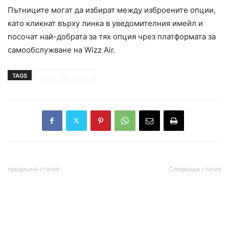
Пътниците могат да избират между изброените опции,
като кликнат върху линка в уведомителния имейл и
посочат най-добрата за тях опция чрез платформата за
самообслужване на Wizz Air.
TAGS
италия
полети
предишна статия
Следваща статия
Гръцко издателство
Сидеров: Сирийската
обърка Бойко Борисов с
криза е проект на САЩ за
Бай Ганьо
пари