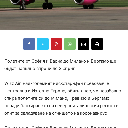
Полетите от София и Варна до Милано и Бергамо ще
бъдат напълно спрени до 3 април
Wizz Air, най-големият нискотарифен превозвач в
Централна и Източна Европа, обяви днес, че незабавно
спира полетите си до Милано, Тревизо и Бергамо,
поради блокирането на северноиталианския регион в
опит за овладяване на огнището на коронавирус
Полетите от София и Варна до Милано и Бергамо ще