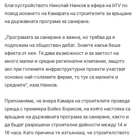
благоустройството Николай Нанков в ефира на bTV по
повод искането на Камарата на строителите за връщане
на държавната програма за саниране.
„Програмата за саниране е важна, но трябва да я
подложим на обществен дебат. Знаете какъв беше
ефекта от нея. Тя дава възможност и за заетост на
много малки и средни регионални компании, защото
ако при големите инфраструктурни проекти участват
основно най-големите фирми, то тук са малките и
средните“, каза Нанков.
Припомняме, че вчера Камара на строителите проведе
среща с премиера Бойко Борисов, на която настояха са
връщане на държавната програма за саниране, както и
да бъдат разрешени строителни дейности между 14 и
16 часа. Като причина те изтъкнаха, че строителството