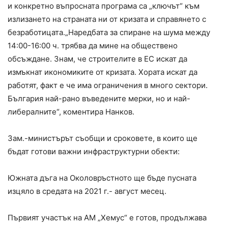
и конкретно въпросната програма са „ключът“ към
излизането на страната ни от кризата и справянето с
безработицата.„Наредбата за спиране на шума между
14:00-16:00 ч. трябва да мине на обществено
обсъждане. Знам, че строителите в ЕС искат да
измъкнат икономиките от кризата. Хората искат да
работят, факт е че има ограничения в много сектори.
България най-рано въведените мерки, но и най-
либералните“, коментира Нанков.
Зам.-министърът съобщи и сроковете, в които ще
бъдат готови важни инфраструктурни обекти:
Южната дъга на Околовръстното ще бъде пусната
изцяло в средата на 2021 г.- август месец.
Първият участък на АМ „Хемус“ е готов, продължава