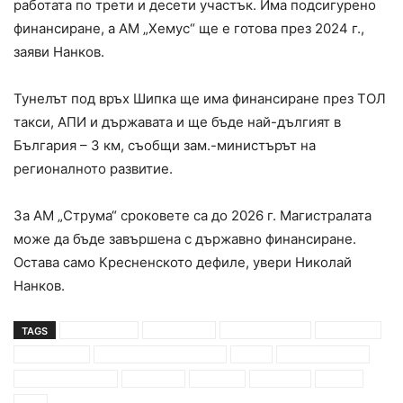
работата по трети и десети участък. Има подсигурено
финансиране, а АМ „Хемус“ ще е готова през 2024 г.,
заяви Нанков.
Тунелът под връх Шипка ще има финансиране през ТОЛ
такси, АПИ и държавата и ще бъде най-дългият в
България – 3 км, съобщи зам.-министърът на
регионалното развитие.
За АМ „Струма“ сроковете са до 2026 г. Магистралата
може да бъде завършена с държавно финансиране.
Остава само Кресненското дефиле, увери Николай
Нанков.
TAGS
АМ "Струма"
АМ "Хемус"
бойко борисов
готовност
завършване
камара на строителите
мррб
николай нанков
обществен дебат
програма
рестарт
саниране
среща