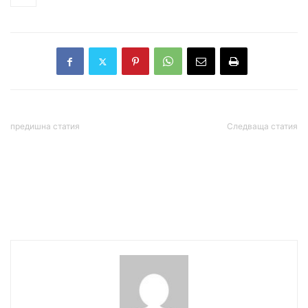
тол
предишна статия
Следваща статия
Румен Радев: В тези
53 нови случаи на COVID-
сложни времена
19 за последното
Празникът на труда е
денонощие
повод да си спомним
силата на солидарността