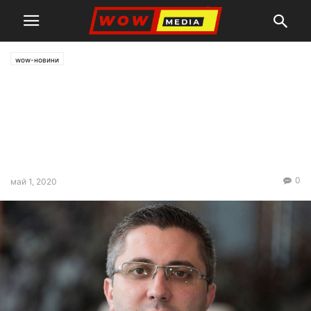
wow-новини
Николай Нанков: Има
готовност за рестарт на
програмата за саниране, но
след обществен дебат
0
май 1, 2020