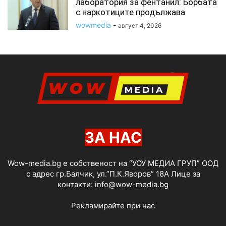
лаборатория за фентанил: Борбата
с наркотиците продължава
wowmedia
-
август 4, 2026
ЗА НАС
Wow-media.bg е собственост на “УОУ МЕДИА ГРУП” ООД
с адрес гр.Балчик, ул.”П.К.Яворов” 18А Лице за
контакти:
info@wow-media.bg
Рекламирайте при нас