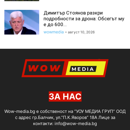
Димитър Стоянов разкри
подробности за дрона: Обсегът му
е до 600...
wowmedia
-
август 10, 2026
ЗА НАС
Wow-media.bg е собственост на “УОУ МЕДИА ГРУП” ООД
с адрес гр.Балчик, ул.”П.К.Яворов” 18А Лице за
контакти:
info@wow-media.bg