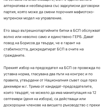
алтернатива и необвързана със задкулисни договорки
партия, която може да смени порочния мафиотско-
мутренски модел на управление.
Ето защо вътрешнопартийните битки в БСП обслужват
волно или неволно само и единствено ГЕРБ. Дават
повод на Борисов да твърди, че е гарант на
стабилността, дискредитират БСП в очите на
гражданите.
Прекият избор на председател на БСП се провежда по
уставна норма, гласувана два пъти на конгрес и по
правила, утвърдени от Националния съвет още през
декември м.г. Трима от кандидат-председателите,
които твърдят, че можело да има манипулация на 12
септември (деня на избора), са действащи или
доскорошни членове на висшето ръководство с преки