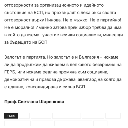
отговорности за организационното и идейното
състояние на БСП, но прехвърлят с лека ръка своята
отговорност върху Нинова. Не е мъжко! Не е партийно!
Не е морално! Именно затова пряк избор трябва да има,
в който да вземат участие всички социалисти, милеещи
за бъдещето на БСП.
Залогът е партията. Но залогът е и България – искаме
ли да продължим да живеем в лепкавото безвремие на
ГЕРБ, или искаме реална промяна към социална,
демократична и правова държава, авангард на която да
е единна, консолидирана и силна БСП.
Проф. Светлана Шаренкова
TAGS
бсп
българия
доказателства
Кандидати
лидер
манипулации
мъжество
опозиционна партия
отказ