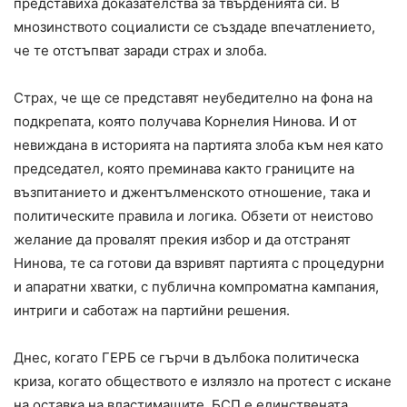
представиха доказателства за твърденията си. В
мнозинството социалисти се създаде впечатлението,
че те отстъпват заради страх и злоба.
Страх, че ще се представят неубедително на фона на
подкрепата, която получава Корнелия Нинова. И от
невиждана в историята на партията злоба към нея като
председател, която преминава както границите на
възпитанието и джентълменското отношение, така и
политическите правила и логика. Обзети от неистово
желание да провалят прекия избор и да отстранят
Нинова, те са готови да взривят партията с процедурни
и апаратни хватки, с публична компроматна кампания,
интриги и саботаж на партийни решения.
Днес, когато ГЕРБ се гърчи в дълбока политическа
криза, когато обществото е излязло на протест с искане
на оставка на властимащите, БСП е единствената