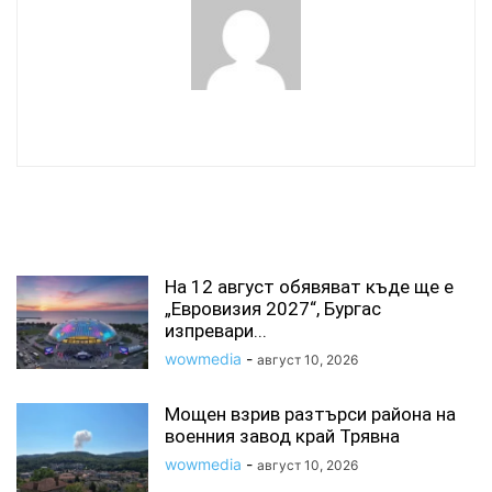
wowmedia
СВЪРЗАНИ СТАТИИ
На 12 август обявяват къде ще е
„Евровизия 2027“, Бургас
изпревари...
wowmedia
-
август 10, 2026
Мощен взрив разтърси района на
военния завод край Трявна
wowmedia
-
август 10, 2026