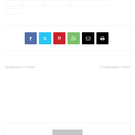
партия
политика
пряк избор
светлана шаренкова
участие
предишна статия
Следваща статия
Кристиан Вигенин:
Германия маха
Кандидатите за
карантината и теста за
председател на БСП
идващите от област
нямат основание да се
Добрич, но не и от
оплакват от
Благоевград
неравнопоставеност