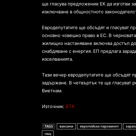
ще гласува предложение ЕК да изготви з
изключване в общностното законодателс
Евродепутатите ще обсъдят и гласуват п
основно човешко право в ЕС. В черновата
жилищно настаняване включва достъп до 
снабдяване с енергия. ЕП предлага зарад
изселванията.
Тази вечер евродепутатите ще обсъдят п
задържане. В четвъртък те ще гласуват 
Виетнам.
Източник:
БТА
TAGS
ваксини
европейски парламент
зараз
сащ