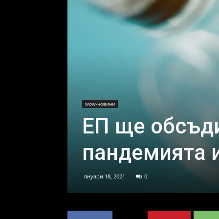
wow-новини
ЕП ще обсъди
пандемията 
януари 18, 2021
0