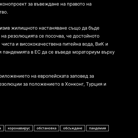
аконопроект за въвеждане на правото на
тво.
ризив жилищното настаняване също да бъде
 на резолюцията се посочва, че достойното
чиста и висококачествена питейна вода, ВиК и
и пандемията в ЕС да се въведе мораториум върху
риложението на европейската заповед за
резолюции за положението в Хонконг, Турция и
а
коронавирус
обстановка
обсъждане
пандемия