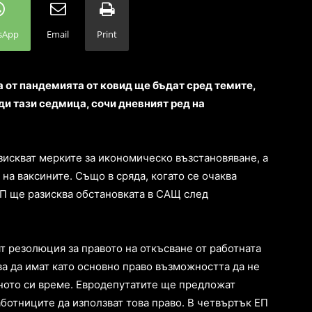
sApp
Email
Print
 от пандемията от ковид ще бъдат сред темите,
и тази седмица, сочи дневният ред на
зискват мерките за икономическо възстановяване, а
 на ваксините. Също в сряда, когато се очаква
ЕП ще разисква обстановката в САЩ след
т резолюция за правото на откъсване от работната
а да имат като основно право възможността да не
тното си време. Евродепутатите ще предложат
ботниците да използват това право. В четвъртък ЕП