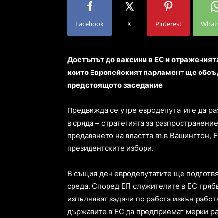
Facebook
X
Pinterest
What
Достъпът до ваксини в ЕС и отраженията
които Европейският парламент ще обсъд
предстоящото заседание
Предвижда се утре евродепутатите да ра
в сряда – стратегията за разпространение
предаването на властта във Вашингтон, 
президентските избори.
В същия ден евродепутатите ще подготвя
среда. Според ЕП служителите в ЕС трябв
изпълняват задачи по работа извън рабо
държавите в ЕС да предприемат мерки ра