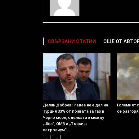
СВЪРЗАНИ СТАТИИ
ОЩЕ ОТ АВТО
Делян Добрев: Радев не е дал на
Големият 
Турция 33% от правата за газ в
се разгоря
Черно море, сделката е между
„Шел“, ОМВ и „Търкиш
петролиум“...