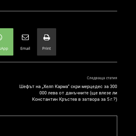
sApp
Email
Print
Следваща статия
Шефът на „Хелп Карма” скри мерцедес за 300
000 лева от данъчните (ще влезе ли
Константин Кръстев в затвора за 5 г.?)