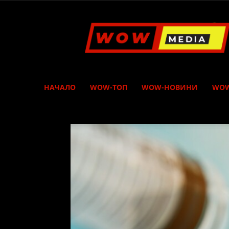
WOW
Media
НАЧАЛО
WOW-ТОП
WOW-НОВИНИ
WOW