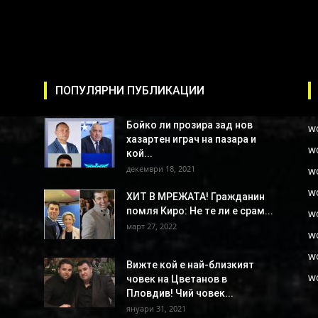
ПОПУЛЯРНИ ПУБЛИКАЦИИ
Бойко ли прозира зад нов
w
хазартен играч на пазара и
w
кой...
декември 18, 2021
w
w
ХИТ В МРЕЖАТА! Гражданин
помля Киро: Не те ли е срам...
w
март 27, 2022
w
w
Вижте кой е най-близкият
w
човек на Цветанов в
Пловдив! Чий човек...
януари 31, 2021