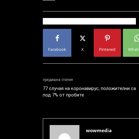
Facebook
X
Pinterest
What
предишна статия
77 случая на коронавирус, положителни са
под 7% от пробите
wowmedia