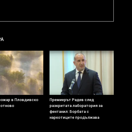
РА
пожар в Пловдивско
Премиерът Радев след
 отново
разкритата лаборатория за
фентанил: Борбата с
наркотиците продължава