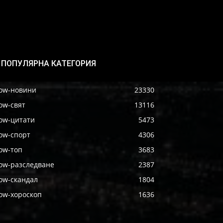
ПОПУЛЯРНА КАТЕГОРИЯ
ow-новини
23330
ow-свят
13116
ow-цитати
5473
ow-спорт
4306
ow-топ
3683
ow-разследване
2387
ow-скандал
1804
ow-хороскоп
1636