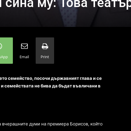
 сина му: Това театър
sApp
Email
Print
то семейство, посочи държавният глава и се
а и семействата не бива да бъдат въвличани в
а вчерашните думи на премиера Борисов, който