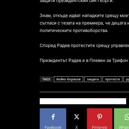
защити президентския син Георги.
Знам, откъде идват нападките срещу мое
съгласи с тезата на премиера, че децата 
политическите противоборства.
Според Радев протестите срещу управлен
Президентът Радев е в Плевен за Трифон
TAGS
бойко борисов
защита
протести
р
Facebook
X
Pinterest
What