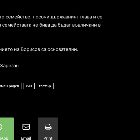
то семейство, посочи държавният глава и се
и семействата не бива да бъдат въвличани в
ието на Борисов са основателни.
 Зарезан
умен радев
син
театър
sApp
Email
Print