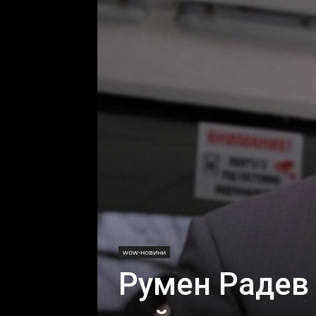
wow-новини
Румен Радев 