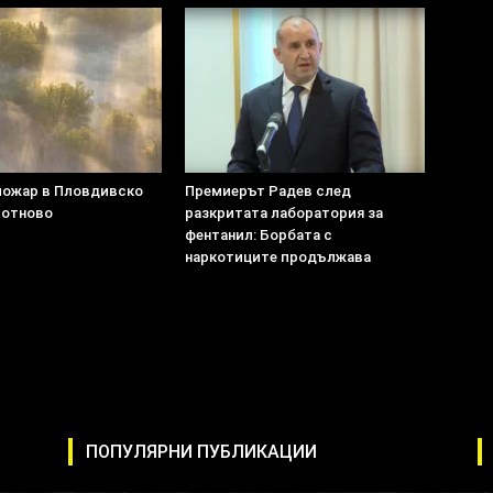
пожар в Пловдивско
Премиерът Радев след
 отново
разкритата лаборатория за
фентанил: Борбата с
наркотиците продължава
ПОПУЛЯРНИ ПУБЛИКАЦИИ