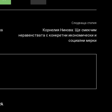
Следваща статия
ха
Корнелия Нинова: Ще смекчим
неравенствата с конкретни икономически и
социални мерки
РА