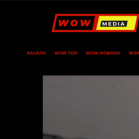
WOW
Media
НАЧАЛО
WOW-ТОП
WOW-НОВИНИ
WOW