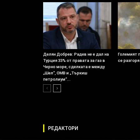
Делян Добрев: Радев не е дал на
Големият 
Турция 33% от правата за газ в
се разгоря
Черно море, сделката е между
„Шел“, ОМВ и „Търкиш
петролиум“...
РЕДАКТОРИ