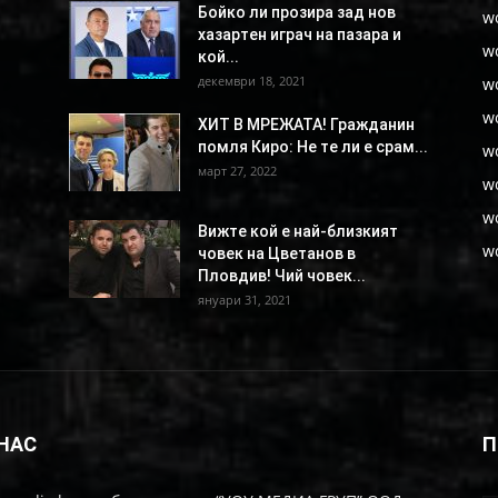
Бойко ли прозира зад нов
w
хазартен играч на пазара и
w
кой...
декември 18, 2021
w
w
ХИТ В МРЕЖАТА! Гражданин
помля Киро: Не те ли е срам...
w
март 27, 2022
w
w
Вижте кой е най-близкият
w
човек на Цветанов в
Пловдив! Чий човек...
януари 31, 2021
 НАС
П