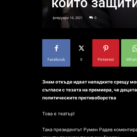
който защити
февруари 14, 2021
0
Facebook
X
Pinterest
What
Знам откъде идват нападките срещу мое
съгласи с тезата на премиера, че децат
политическите противоборства
Това е театър!
Така президентът Румен Радев коментир