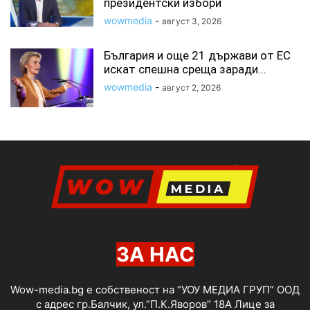
президентски избори
wowmedia
-
август 3, 2026
България и още 21 държави от ЕС
искат спешна среща заради...
wowmedia
-
август 2, 2026
ЗА НАС
Wow-media.bg е собственост на “УОУ МЕДИА ГРУП” ООД
с адрес гр.Балчик, ул.”П.К.Яворов” 18А Лице за