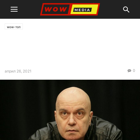
wow-топ
Слави предлага за премиер
шахматистка, но връща
мандата веднага
0
април 26, 2021