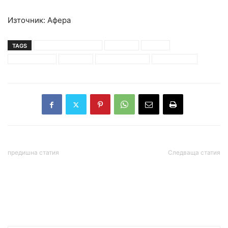
Източник: Афера
TAGS
антоанета стефанова
връщане
мандат
предложение
премиер
слави трифонов
шахматистка
предишна статия
Следваща статия
Турция е издала заповеди
Китай обеща подкрепа на
за ареста на над 500
Русия на фона на
души, свързани с ФЕТО
затягането на западните
санкции