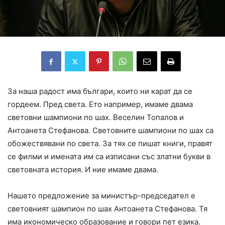
За наша радост има българи, които ни карат да се
гордеем. Пред света. Ето например, имаме двама
световни шампиони по шах. Веселин Топалов и
Антоанета Стефанова. Световните шампиони по шах са
обожествявани по света. За тях се пишат книги, правят
се филми и имената им са изписани със златни букви в
световната история. И ние имаме двама.
Нашето предложение за министър-председател е
световният шампион по шах Антоанета Стефанова. Тя
има икономическо образование и говори пет езика.