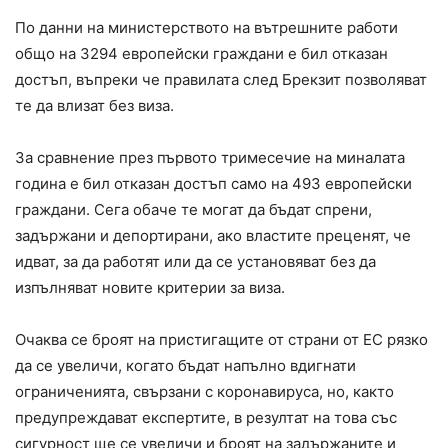
По данни на министерството на вътрешните работи
общо на 3294 европейски граждани е бил отказан
достъп, въпреки че правилата след Брекзит позволяват
те да влизат без виза.
За сравнение през първото тримесечие на миналата
година е бил отказан достъп само на 493 европейски
граждани. Сега обаче те могат да бъдат спрени,
задържани и депортирани, ако властите преценят, че
идват, за да работят или да се установяват без да
изпълняват новите критерии за виза.
Очаква се броят на пристигащите от страни от ЕС рязко
да се увеличи, когато бъдат напълно вдигнати
ограниченията, свързани с коронавируса, но, както
предупреждават експертите, в резултат на това със
сигурност ще се увеличи и броят на задържаните и