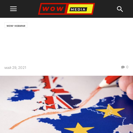
wow-новини
След Брекзит: Все повече
граждани на ЕС с отказан
достъп до Острова
0
май 29, 2021