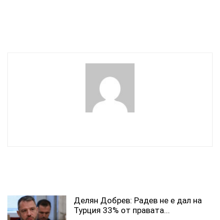
Кеворк Кеворкян: Пак ви
СЗО: Търсенето на
будалкат
произхода на Covid-19 е
„отровено от политиката“
wowmedia
СВЪРЗАНИ СТАТИИ
Делян Добрев: Радев не е дал на
Турция 33% от правата...