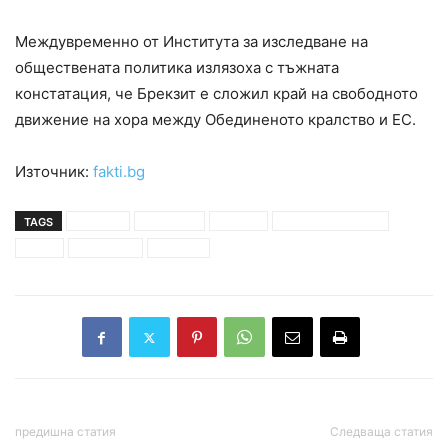
Междувременно от Института за изследване на
обществената политика излязоха с тъжната
констатация, че Брекзит е сложил край на свободното
движение на хора между Обединеното кралство и ЕС.
Източник:
fakti.bg
TAGS
брекзит
граждани
достъп
европейски съюз
отказ
пътувания
туристи
предишна статия
Следваща статия