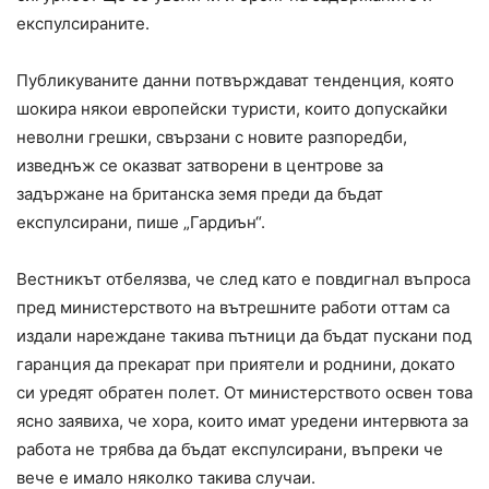
експулсираните.
Публикуваните данни потвърждават тенденция, която
шокира някои европейски туристи, които допускайки
неволни грешки, свързани с новите разпоредби,
изведнъж се оказват затворени в центрове за
задържане на британска земя преди да бъдат
експулсирани, пише „Гардиън“.
Вестникът отбелязва, че след като е повдигнал въпроса
пред министерството на вътрешните работи оттам са
издали нареждане такива пътници да бъдат пускани под
гаранция да прекарат при приятели и роднини, докато
си уредят обратен полет. От министерството освен това
ясно заявиха, че хора, които имат уредени интервюта за
работа не трябва да бъдат експулсирани, въпреки че
вече е имало няколко такива случаи.