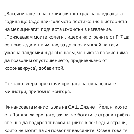
„Ваксинирането на целия свят до края на следващата
година ще бъде най-голямото постижение в историята
на медицината“, подчерта Джонсън в изявление.
„Призовавам моите колеги лидери на страните от Г-7 да
се присъединят към нас, за да сложим край на тази
ужасна пандемия и да обещаем, че никога повече няма
да позволим опустошението, предизвикано от
коронавируса“, добави той.
По-рано вчера приключи срещата на финансовите
министри, припомня Ройтерс.
Финансовата министърка на САЩ Джанет Йелън, която
е в Лондон за срещата, заяви, че богатите страни трябва
спешно да подкрепят ваксинациите в по-бедни страни,
които не могат да си позволят ваксините. Освен това тя