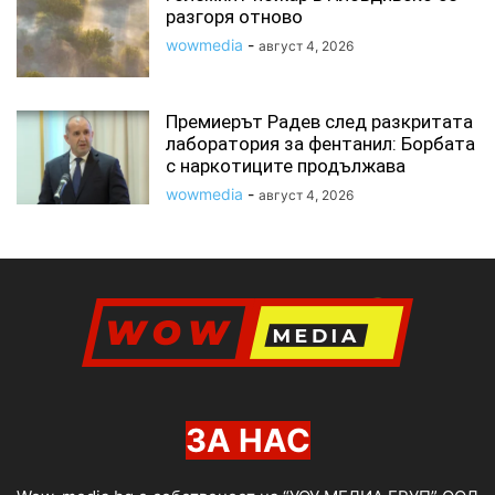
разгоря отново
wowmedia
-
август 4, 2026
Премиерът Радев след разкритата
лаборатория за фентанил: Борбата
с наркотиците продължава
wowmedia
-
август 4, 2026
ЗА НАС