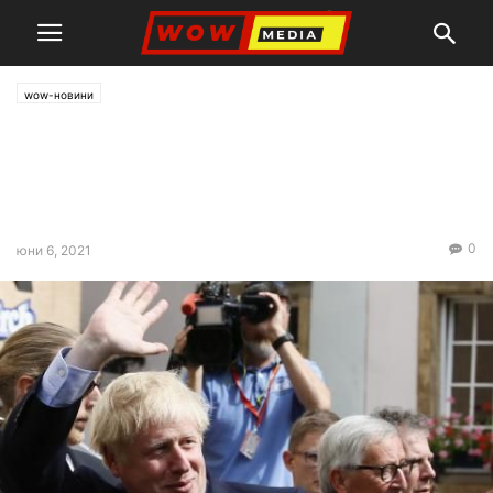
wow-новини
Борис Джонсън призова Г-7
да ваксинира целия свят до
края на следващата година
0
юни 6, 2021