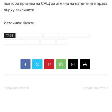
повтори призива на САЩ за отмяна на патентните права
върху ваксините.
Източник: Факти
TAGS
борис джонсън
ваксина
ваксинация
г-7
коронавирус
криза
лидери
свят
предишна статия
Следваща статия
Хороскопът днес –
ЦИК организира
06.06.2021г.
експериментално
гласуване с машини