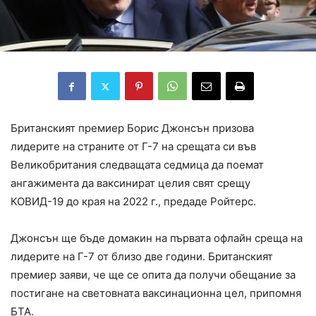
Британският премиер Борис Джонсън призова
лидерите на страните от Г-7 на срещата си във
Великобритания следващата седмица да поемат
ангажимента да ваксинират целия свят срещу
КОВИД-19 до края на 2022 г., предаде Ройтерс.
Джонсън ще бъде домакин на първата офлайн среща на
лидерите на Г-7 от близо две години. Британският
премиер заяви, че ще се опита да получи обещание за
постигане на световната ваксинационна цел, припомня
БТА.