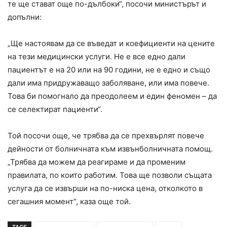
те ще стават още по-дълбоки“, посочи министърът и
допълни:
„Ще настоявам да се въведат и коефициенти на цените
на тези медицински услуги. Не е все едно дали
пациентът е на 20 или на 90 години, не е едно и също
дали има придружаващо заболяване, или има повече.
Това би помогнало да преодолеем и един феномен – да
се селектират пациенти“.
Той посочи още, че трябва да се прехвърлят повече
дейности от болничната към извънболничната помощ.
„Трябва да можем да реагираме и да променим
правилата, по които работим. Това ще позволи същата
услуга да се извърши на по-ниска цена, отколкото в
сегашния момент“, каза още той.
TAGS
здравен министър
здравна система
модел