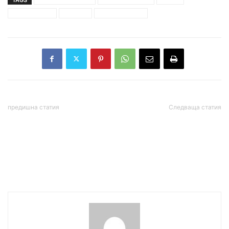
предложение
промяна
стойчо кацаров
предишна статия
Следваща статия
Мустафа Карадайъ от
Хороскопът днес –
Разград: ДПС е гарант за
14.06.2021г.
мира, стабилността и
сигурността в нашата
Родина и региона