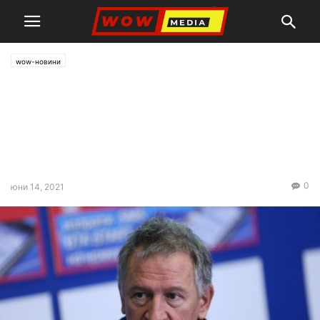
wow-новини
Здравният министър
предлага промяна на
модела на здравната
система
0
юни 14, 2021