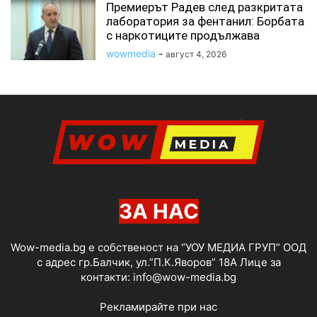
Премиерът Радев след разкритата
лаборатория за фентанил: Борбата
с наркотиците продължава
wowmedia
-
август 4, 2026
ЗА НАС
Wow-media.bg е собственост на “УОУ МЕДИА ГРУП” ООД
с адрес гр.Балчик, ул.”П.К.Яворов” 18А Лице за
контакти:
info@wow-media.bg
Рекламирайте при нас