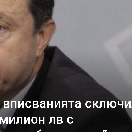
о вписванията сключ
 милион лв с