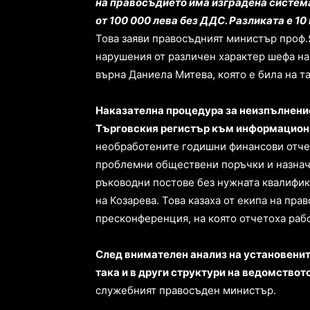
на правосъдието има изградена система
от 100 000 лева без ДДС. Разликата е 10 
Това заяви правосъдният министър проф.
нарушения от различен характер шефа на
върна Даниела Митева, която е била на та
Наказателна процедура за неизпълнение
Търговския регистър към информационн
необработените годишни финансови отчет
проблемни обществени поръчки и назнач
ръководни постове без нужната квалифика
на Козарева. Това казаха от екипа на пр
пресконференция, на която отчетоха рабо
След внимателен анализ на установенит
така и в други структури на ведомствот
служебният правосъден министър.