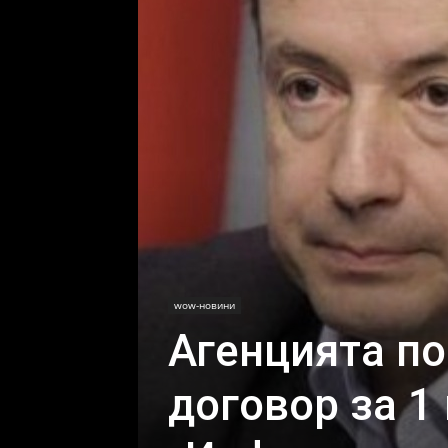
wow-новини
Агенцията п
договор за 1