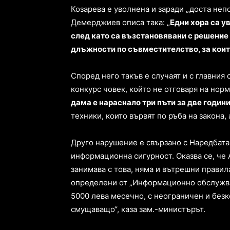
Козарева е уволнена и заради „доста неп
Демерджиев описа така: „
Едни хора са у
след като са възстановявани с решение 
длъжности по съвместителство, за които
Според него такъв е случаят и с главния 
конкурс човек, който не отговаря на норм
дама е нараснало три пъти за две години 
техники, които вървят по ръба на закона, 
Друго нарушение е свързано с Наредбата
информационна сигурност. Оказва се, че 
занимава с това, няма и вътрешни правила
определени от „Информационно обслужван
5000 лева месечно, с неограничен и безк
смущаващо“, каза зам.-министърът.