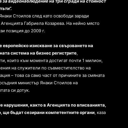
 за видеонаблюдение на три сгради на стойност
пъти“.
Янаки Стоилов след като освободи заради
 Агенцията Габриела Козарева. На нейно място
зи позиция до 2009 г.
 европейско изискване за свързването на
ата система на бизнес регистрите
,
и, които към момента достигат почти 1 милион,
ения на служители по съвместителство на
ция – това са само част от причините за смяната
авосъдния министър Янаки Стоилов на
тата си дотук.
е нарушения, както в Агенцията по вписванията,
о, ще бъдат сезирани компетентните органи
, каза