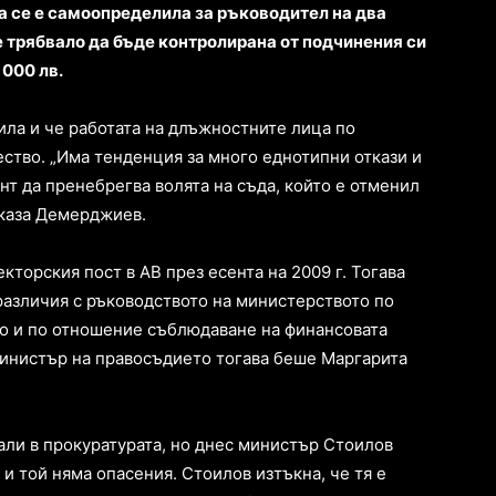
а се е самоопределила за ръководител на два
е трябвало да бъде контролирана от подчинения си
 000 лв.
ила и че работата на длъжностните лица по
ество. „Има тенденция за много еднотипни откази и
т да пренебрегва волята на съда, който е отменил
, каза Демерджиев.
торския пост в АВ през есента на 2009 г. Тогава
азличия с ръководството на министерството по
то и по отношение съблюдаване на финансовата
Министър на правосъдието тогава беше Маргарита
али в прокуратурата, но днес министър Стоилов
 и той няма опасения. Стоилов изтъкна, че тя е