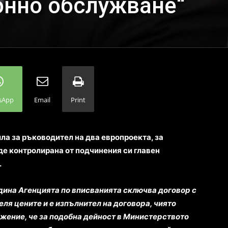
нно обслужване“
sApp
Email
Print
ла за ръководител на два европроекта, за
де контролирана от подчинения си главен
.
одина Агенцията по вписванията сключва договор с
ля цените и е изпълнител на договора, чиято
ложение, че за подобна дейност в Министерството