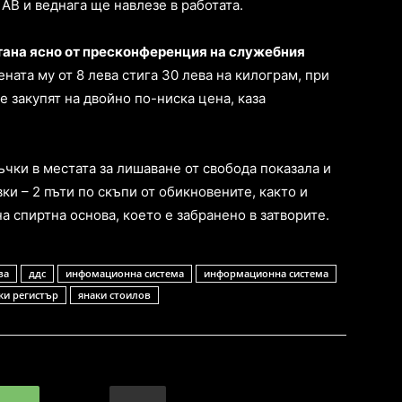
АВ и веднага ще навлезе в работата.
тана ясно от пресконференция на служебния
Цената му от 8 лева стига 30 лева на килограм, при
е закупят на двойно по-ниска цена, каза
чки в местата за лишаване от свобода показала и
ки – 2 пъти по скъпи от обикновените, както и
 спиртна основа, което е забранено в затворите.
ва
ддс
инфомационна система
информационна система
ки регистър
янаки стоилов