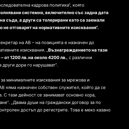
оследователна кадрова политика“, която
волнявани системно, включително със задна дата
на съда, а други са толерирани като са заемали
 не отговарят на нормативните изисквания“.
секретар на АВ – на позицията е назначен до
ативните изисквания. „
Възнаграждението на тази
– от 1200 лв. на около 4200 лв.
, с различни
а други дори го нарушават“.
 за минималните изисквания за мрежова и
АВ няма назначен собствен служител, който да се
. С тази дейност се занимават основно хора,
е“. „Двама души на граждански договор за по
онтролен достъп до регистрите. Това е меко казано