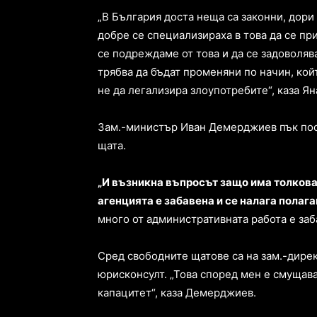
„В България доста неща са законни, дори
добре се специализираха в това да се пр
се подреждаме от това и да се задоволяв
трябва да бъдат променяни по начин, кой
не да легализира злоупотребите“, каза Я
Зам.-министър Иван Демерджиев пък посо
щата.
„И възникна въпросът защо има толкова
агенцията е забавена и се налага полага
много от административната работа е заб
Сред свободните щатове са на зам.-директ
юрисконсулт. „Това според мен е смущав
капацитет“, каза Демерджиев.