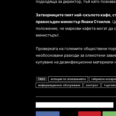
подходяща за директор, тъй като познава 
Затворниците пият най-скъпото кафе, с
правосъден министър Янаки Стоилов
. 
положение, че маркови кафета могат да с
министърът.
Проверката на големите обществени поръ
необосновани разходи за олекотени завив
купуване на дезинфекционни материали на
TAGS
агенция по вписванията
габриела козаре
информационно обслужване
контрол
търговс