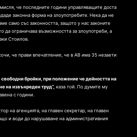
 мисля, че последните години управляващите доста
идаде законна форма на злоупотребите. Нека да не
аме само със законността, защото у нас законите
то да ограничава възможността за злоупотреби, а
наки Стоилов.
чи, че прави впечатление, че в АВ има 35 незаети
 свободни бройки, при положение че дейността на
не на извънреден труд“,
каза той. По думите му
авена с години.
ор на агенцията, на главен секретар, на главен
ащо и води до нарушаване на административния