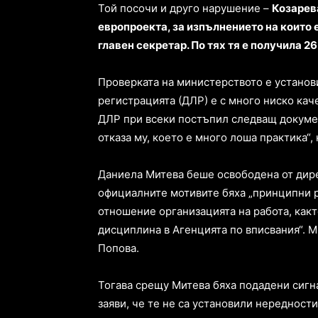
Той посочи и друго нарушение –
Козарев
европроекта, за изпълнението на които 
главен секретар. По тях тя е получила 26
Проверката на министерството е установ
регистрацията (ДЛР) е с много ниско кач
ДЛР при всеки постъпил следващ докумен
отказа му, което е много лоша практика“
Даниела Митева беше освободена от дирек
официалните мотивите бяха „принципни р
отношение организацията на работа, как
дисциплина в Агенцията по вписвания“. 
Попова.
Тогава срещу Митева бяха подадени сигн
заяви, че те не са установили нередности