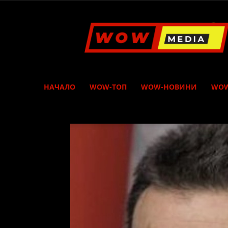
WOW
Media
НАЧАЛО
WOW-ТОП
WOW-НОВИНИ
WOW