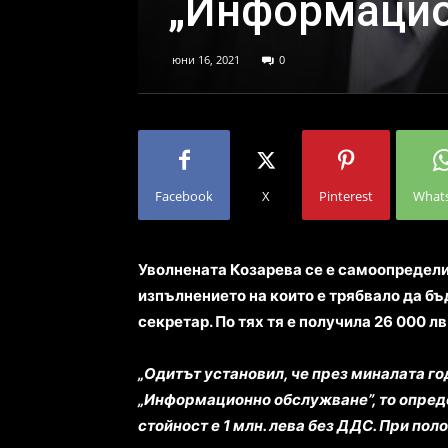
„Информацио
юни 16, 2021
0
Facebook
X
Pinterest
What
Уволнената Козарева се е самоопредели
изпълнението на които е трябвало да бъ
секретар. По тях тя е получила 26 000 лв
„Одитът установил, че през миналата г
„Информационно обслужване”, то опреде
стойност е 1 млн. лева без ДДС. При по