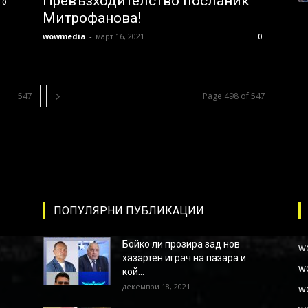
Превъзходителство посланик
0
Митрофанова!
wowmedia
-
март 16, 2021
0
547
Page 498 of 547
ПОПУЛЯРНИ ПУБЛИКАЦИИ
Бойко ли прозира зад нов
w
хазартен играч на пазара и
w
кой...
декември 18, 2021
w