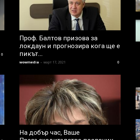
Проф. Балтов призова за
локдаун и прогнозира кога ще е
пикът...
0
wowmedia
-
март 17, 2021
0
На добър час, Ваше