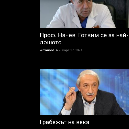
Проф. Начев: Готвим се за най-
лошото
wowmedia
-
март 17, 2021
Грабежът на века