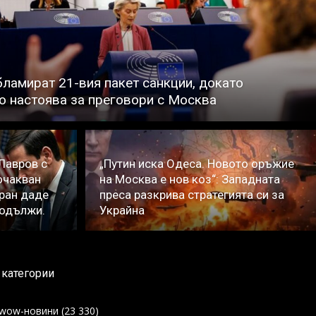
ламират 21-вия пакет санкции, докато
о настоява за преговори с Москва
 Лавров с
„Путин иска Одеса. Новото оръжие
очакван
на Москва е нов коз“: Западната
Иран даде
преса разкрива стратегията си за
родължи.
Украйна
категории
wow-новини
(23 330)