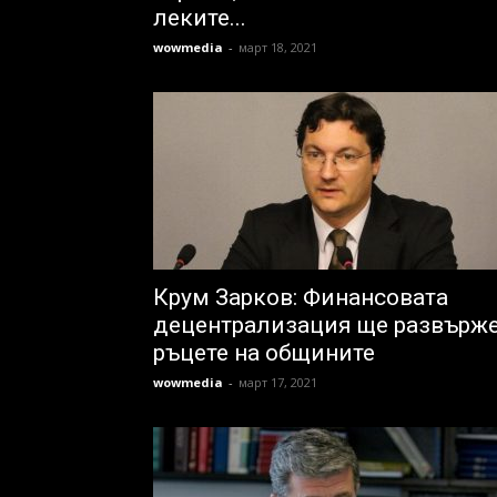
леките...
wowmedia
-
март 18, 2021
Крум Зарков: Финансовата
децентрализация ще развърж
ръцете на общините
wowmedia
-
март 17, 2021