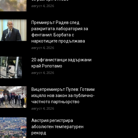
август 4, 2026
Премиерът Радев след
разкритата лаборатория за
фентанил: Борбата с
наркотиците продължава
август 4, 2026
20 афганистанци задържани
край Ропотамо
август 4, 2026
Вицепремиерът Пулев: Готвим
изцяло нов закон за публично-
частното партньорство
август 4, 2026
Австрия регистрира
абсолютен температурен
рекорд