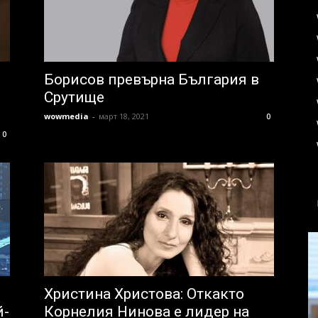
Борисов превърна България в
Срутище
wowmedia
-
март 18, 2021
0
0
Христина Христова: Oткакто
й-
Корнелия Нинова е лидер на