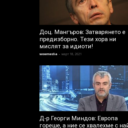
Доц. Мангъров: Затварянето е
предизборно. Тези хора ни
мислят за идиоти!
wowmedia
-
март 18, 2021
Д-р Георги Миндов: Европа
гореше, а ние се хвалехме с на