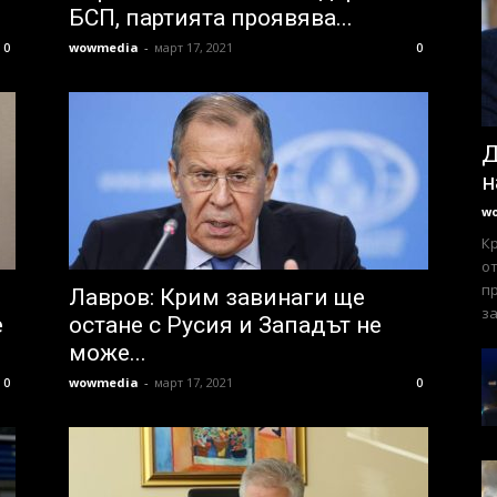
БСП, партията проявява...
wowmedia
-
март 17, 2021
0
0
Д
н
w
К
от
пр
Лавров: Крим завинаги ще
за
е
остане с Русия и Западът не
може...
wowmedia
-
март 17, 2021
0
0