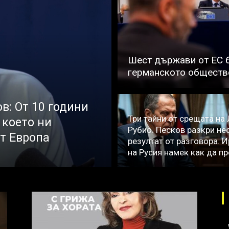
Шест държави от ЕС б
германското обществ
в: От 10 години
Три тайни от срещата на
 което ни
Рубио. Песков разкри не
ат Европа
резултат от разговора. 
на Русия намек как да п