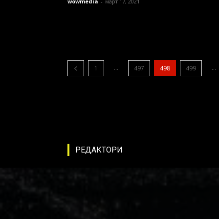
wowmedia
-
март 17, 2021
...
...
1
497
498
499
РЕДАКТОРИ