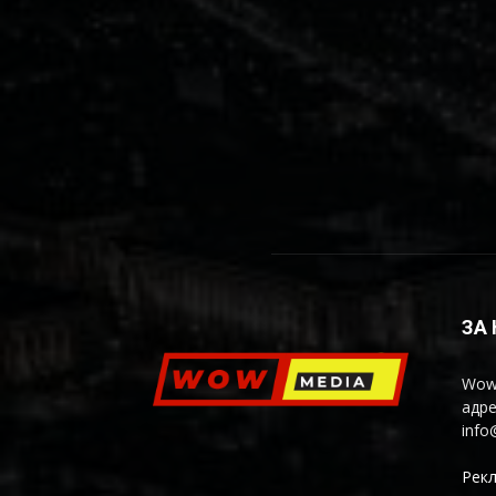
ЗА
Wow
адре
inf
Рекл