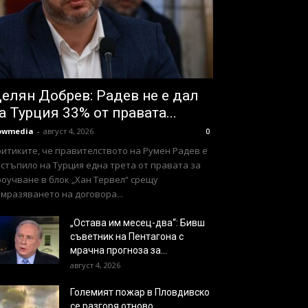
елян Добрев: Радев не е дал
а Турция 33% от правата...
owmedia
-
август 4, 2026
0
ритиките, че правителството на Румен Радев е
стъпило на Турция една трета от правата за
оучване в блок „Хан Тервел“ срещу
мразяването на договора...
„Остава им месец-два“: Бивш
съветник на Пентагона с
мрачна прогноза за...
август 4, 2026
Големият пожар в Пловдивско
се разгоря отново