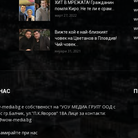
w
ХИТ В МРЕЖАТА! Гражданин
помля Киро: Не те ли е срам...
w
март 27, 2022
w
w
Вижте кой е най-близкият
w
човек на Цветанов в Пловдив!
Чий човек...
януари 31, 2021
 НАС
П
-media.bg е собственост на “УОУ МЕДИА ГРУП” ООД с
с гр.Балчик, ул.”П.К.Яворов” 18А Лице за контакти:
o@wow-media.bg
амирайте при нас