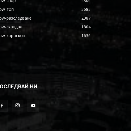
ow-спорт
4306
ow-топ
3683
ow-разследване
2387
ow-скандал
1804
ow-хороскоп
1636
ОСЛЕДВАЙ НИ