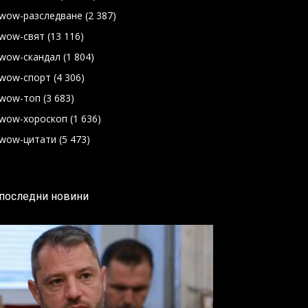
wow-разследване
(2 387)
wow-свят
(13 116)
wow-скандал
(1 804)
wow-спорт
(4 306)
wow-топ
(3 683)
wow-хороскоп
(1 636)
wow-цитати
(5 473)
последни новини