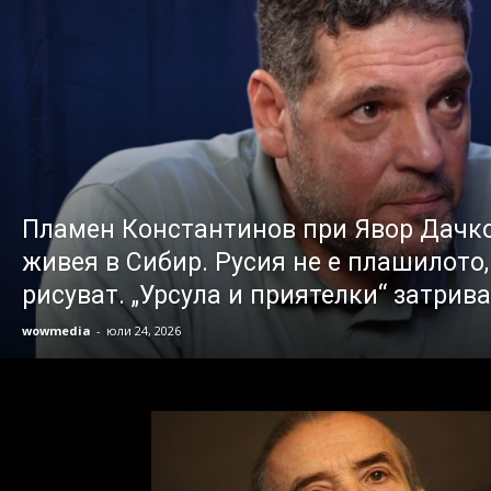
Пламен Константинов при Явор Дачко
живея в Сибир. Русия не е плашилото,
рисуват. „Урсула и приятелки“ затрив
wowmedia
-
юли 24, 2026