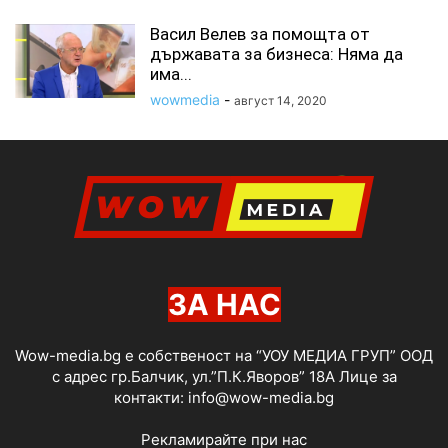
Васил Велев за помощта от
държавата за бизнеса: Няма да
има...
wowmedia
-
август 14, 2020
ЗА НАС
Wow-media.bg е собственост на “УОУ МЕДИА ГРУП” ООД
с адрес гр.Балчик, ул.”П.К.Яворов” 18А Лице за
контакти:
info@wow-media.bg
Рекламирайте при нас