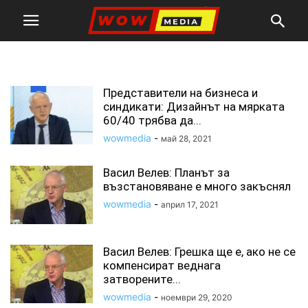
аикб
Представители на бизнеса и
синдикати: Дизайнът на мярката
60/40 трябва да...
wowmedia
-
май 28, 2021
Васил Велев: Планът за
възстановяване е много закъснял
wowmedia
-
април 17, 2021
Васил Велев: Грешка ще е, ако не се
компенсират веднага
затворените...
wowmedia
-
ноември 29, 2020