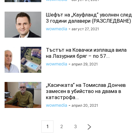
Шефът на „Кауфланд“ уволнен след
3 години далавери (РАЗСЛЕДВАНЕ)
wowmedia
-
август 27, 2021
Тъстът на Ковачки изплаща вила
на Лазурния бряг – по 57...
wowmedia
-
април 29, 2021
„Касичката“ на Томислав Дончев
замесен в убийство на двама в
катастрофа...
wowmedia
-
април 20, 2021
1
2
3