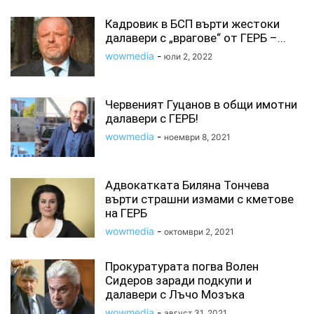
Кадровик в БСП върти жестоки
далавери с „врагове“ от ГЕРБ –...
wowmedia
-
юли 2, 2022
Червеният Гуцанов в общи имотни
далавери с ГЕРБ!
wowmedia
-
ноември 8, 2021
Адвокатката Биляна Тончева
върти страшни измами с кметове
на ГЕРБ
wowmedia
-
октомври 2, 2021
Прокуратурата погва Волен
Сидеров заради подкупи и
далавери с Лъчо Мозъка
wowmedia
-
август 31, 2021