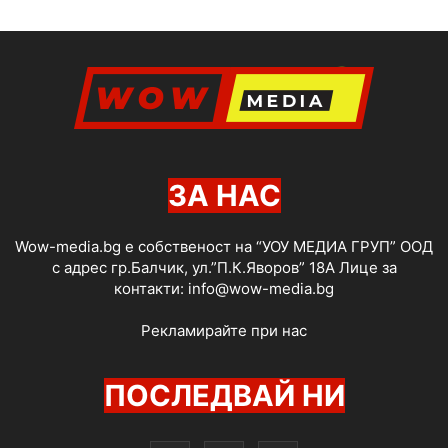
ЗА НАС
Wow-media.bg е собственост на “УОУ МЕДИА ГРУП” ООД
с адрес гр.Балчик, ул.”П.К.Яворов” 18А Лице за
контакти:
info@wow-media.bg
Рекламирайте при нас
ПОСЛЕДВАЙ НИ