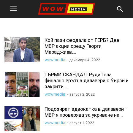
далавери
Кой пази феодала от ГЕРБ? Две
МВР акции срещу Георги
Мараджиев,...
wowmedia
-
декември 4, 2022
ГЪРМИ СКАНДАЛ: Руди Гела
финално врътна далавери с бързи и
закрити...
wowmedia
-
август 2, 2022
Подозират адвокатка в далавери –
МВР я проверява за укриване на...
wowmedia
-
август 1, 2022