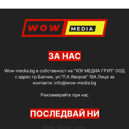
ЗА НАС
Wow-media.bg е собственост на “УОУ МЕДИА ГРУП” ООД
с адрес гр.Балчик, ул.”П.К.Яворов” 18А Лице за
контакти:
info@wow-media.bg
Рекламирайте при нас
ПОСЛЕДВАЙ НИ