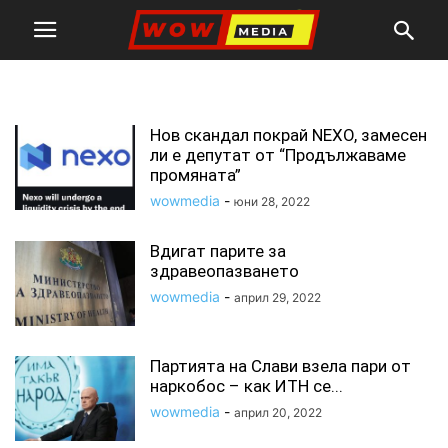
пари
Нов скандал покрай NEXO, замесен
ли е депутат от “Продължаваме
промяната”
wowmedia
-
юни 28, 2022
Вдигат парите за
здравеопазването
wowmedia
-
април 29, 2022
Партията на Слави взела пари от
наркобос – как ИТН се...
wowmedia
-
април 20, 2022