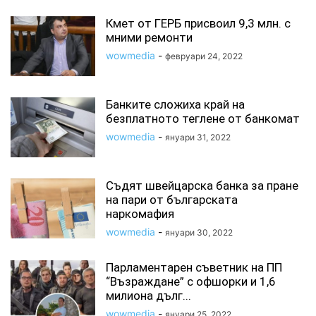
Кмет от ГЕРБ присвоил 9,3 млн. с
мними ремонти
wowmedia
-
февруари 24, 2022
Банките сложиха край на
безплатното теглене от банкомат
wowmedia
-
януари 31, 2022
Съдят швейцарска банка за пране
на пари от българската
наркомафия
wowmedia
-
януари 30, 2022
Парламентарен съветник на ПП
“Възраждане” с офшорки и 1,6
милиона дълг...
wowmedia
-
януари 25, 2022