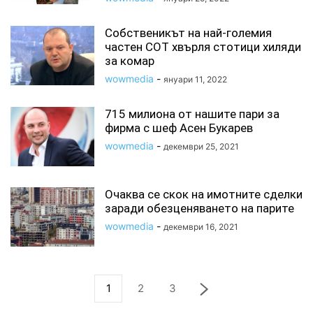
Собственикът на най-големия
частен СОТ хвърля стотици хиляди
за комар
wowmedia
-
януари 11, 2022
715 милиона от нашите пари за
фирма с шеф Асен Букарев
wowmedia
-
декември 25, 2021
Очаква се скок на имотните сделки
заради обезценяването на парите
wowmedia
-
декември 16, 2021
1
2
3