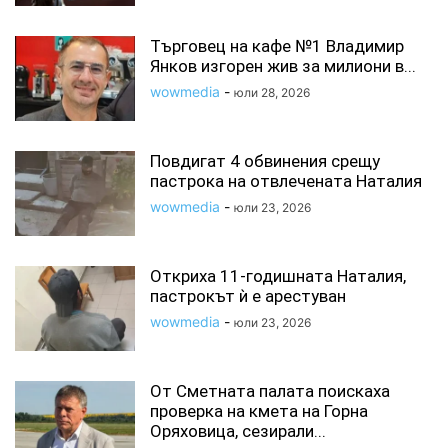
Търговец на кафе №1 Владимир
Янков изгорен жив за милиони в...
wowmedia
-
юли 28, 2026
Повдигат 4 обвинения срещу
пастрока на отвлечената Наталия
wowmedia
-
юли 23, 2026
Откриха 11-годишната Наталия,
пастрокът ѝ е арестуван
wowmedia
-
юли 23, 2026
От Сметната палата поискаха
проверка на кмета на Горна
Оряховица, сезирали...