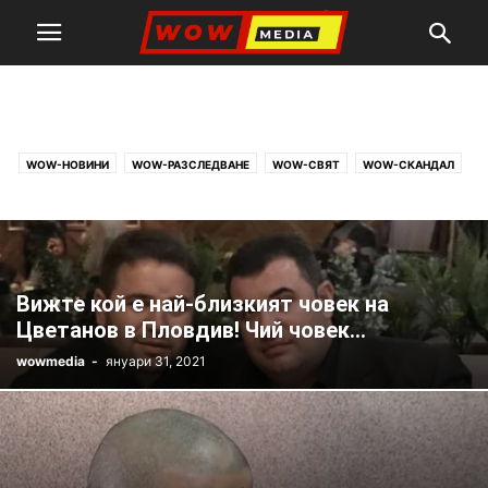
WOW-РАЗСЛЕДВАНЕ
WOW-НОВИНИ
WOW-РАЗСЛЕДВАНЕ
WOW-СВЯТ
WOW-СКАНДАЛ
WOW-СПОРТ
WOW-ТОП
WOW-ХОРОСКОП
WOW-ЦИТАТИ
Вижте кой е най-близкият човек на
Цветанов в Пловдив! Чий човек...
wowmedia
-
януари 31, 2021