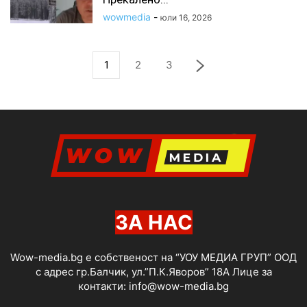
wowmedia
-
юли 16, 2026
1
2
3
ЗА НАС
Wow-media.bg е собственост на “УОУ МЕДИА ГРУП” ООД
с адрес гр.Балчик, ул.”П.К.Яворов” 18А Лице за
контакти:
info@wow-media.bg