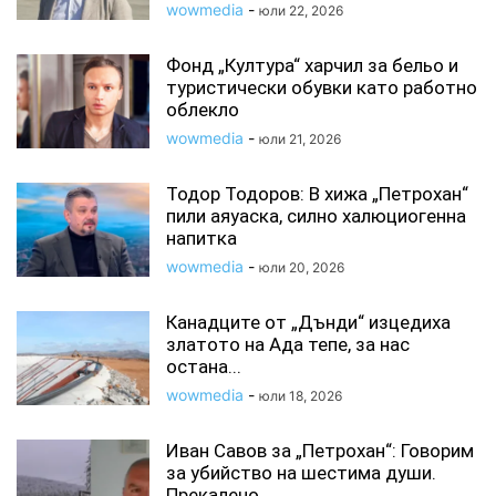
wowmedia
-
юли 22, 2026
Фонд „Култура“ харчил за бельо и
туристически обувки като работно
облекло
wowmedia
-
юли 21, 2026
Тодор Тодоров: В хижа „Петрохан“
пили аяуаска, силно халюциогенна
напитка
wowmedia
-
юли 20, 2026
Канадците от „Дънди“ изцедиха
златото на Ада тепе, за нас
остана...
wowmedia
-
юли 18, 2026
Иван Савов за „Петрохан“: Говорим
за убийство на шестима души.
Прекалено...